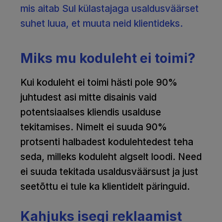
mis aitab Sul külastajaga usaldusväärset
suhet luua, et muuta neid klientideks.
Miks mu koduleht ei toimi?
Kui koduleht ei toimi hästi pole 90%
juhtudest asi mitte disainis vaid
potentsiaalses kliendis usalduse
tekitamises. Nimelt ei suuda 90%
protsenti halbadest kodulehtedest teha
seda, milleks koduleht algselt loodi. Need
ei suuda tekitada usaldusväärsust ja just
seetõttu ei tule ka klientidelt päringuid.
Kahjuks isegi reklaamist