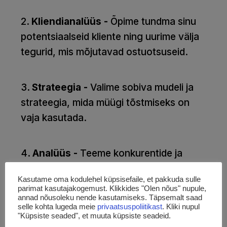
2
. Kliendianalüüs -
Õpime tundma sinu
potentsiaalseid kliente ning uurime välja
tegurid, mis mõjutavad ostuotsuseid.
3
. Strateegia -
Valime sobiva mudeli ja
strateegia, mida müügi tõstmiseks on
vaja kasutada.
4
. Analüüs -
Teeme konkurentide ja
märksõnade analüüsi, sest need on
Kasutame oma kodulehel küpsisefaile, et pakkuda sulle
heade positsioonide eelduseks
parimat kasutajakogemust. Klikkides "Olen nõus" nupule,
Google’is.
annad nõusoleku nende kasutamiseks. Täpsemalt saad
selle kohta lugeda meie
privaatsuspoliitikast
. Kliki nupul
"Küpsiste seaded", et muuta küpsiste seadeid.