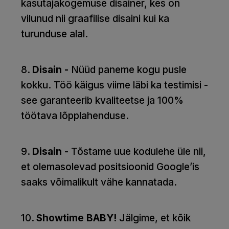
kasutajakogemuse disainer, kes on
vilunud nii graafilise disaini kui ka
turunduse alal.
8
. Disain -
Nüüd paneme kogu pusle
kokku. Töö käigus viime läbi ka testimisi -
see garanteerib kvaliteetse ja 100%
töötava lõpplahenduse.
9
. Disain -
Tõstame uue kodulehe üle nii,
et olemasolevad positsioonid Google’is
saaks võimalikult vähe kannatada.
10
. Showtime BABY!
Jälgime, et kõik