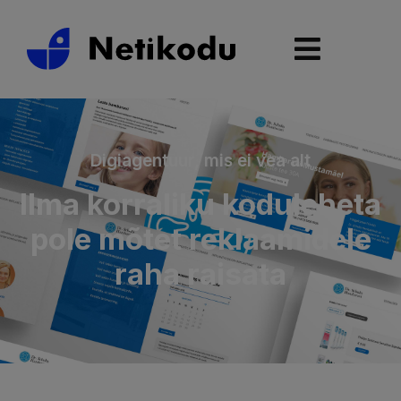
Digiagentuur, mis ei vea alt
Ilma korraliku koduleheta
pole mõtet reklaamidele
raha raisata