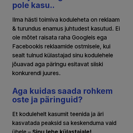
pole kasu..
Ilma hästi toimiva koduleheta on reklaam
& turundus enamus juhtudest kasutud. Ei
ole mõtet raisata raha Googleis ega
Facebookis reklaamide ostmisele, kui
sealt tulnud külastajad sinu kodulehele
jõuavad aga päringu esitavat siiski
konkurendi juures.
Aga kuidas saada rohkem
oste ja päringuid?
Et kodulehelt kasumit teenida ja äri
kasvatada peaksid sa keskenduma
vaid
ühele –
Sinu lehe külastajale!