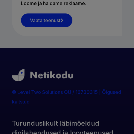
Loome ja haldame reklaame.
Vaata teenust
© Level Two Solutions OÜ / 16730315 | Õigused
kaitstud
Turunduslikult läbimõeldud
digilahendused ja loovteenused